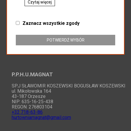
Czytaj więcej
Zaznacz wszystkie zgody
Zapisz do newslettera
POTWIERDŹ WYBÓR
P.P.H.U.MAGNAT
SP.J SŁAWOMIR KOSZEWSKI BOGUSŁAW KOSZEWSKI
ul. Mikołowska 164
43-187 Orzesze
NIP: 635-16-25-438
REGON: 276803104
+32 718-63-86
hurtowniamagnat@gmail.com