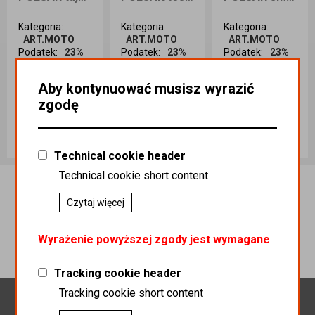
Kategoria
:
Kategoria
:
Kategoria
:
ART.MOTO
ART.MOTO
ART.MOTO
Podatek
:
23%
Podatek
:
23%
Podatek
:
23%
Indeks
Indeks
Indeks
handlowy
:
handlowy
:
handlowy
:
Aby kontynuować musisz wyrazić
Akc000030
Akc000028
Akc000026
zgodę
Koszt dostawy
:
Koszt dostawy
:
Koszt dostawy
:
0,00
0,00
0,00
ość sztuk
Ilość sztuk
Ilość sztuk
PLN 19.00
PLN 19.90
PLN 22.00
Technical cookie header
Dodaj do
Dodaj do
Dodaj do
Technical cookie short content
koszyka
koszyka
koszyka
Czytaj więcej
Wyrażenie powyższej zgody jest wymagane
Tracking cookie header
Tracking cookie short content
Newsletter