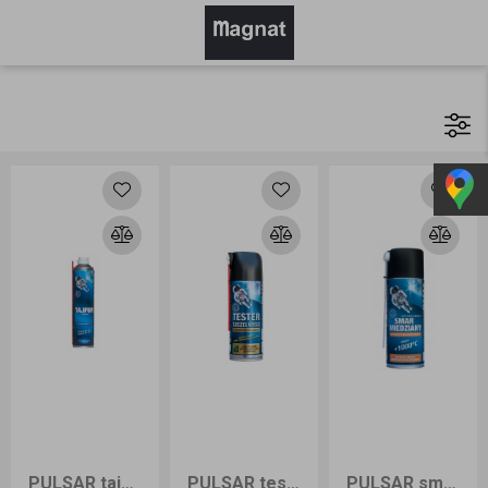
PULSAR tajfun sprężone gazy 600 ml
PULSAR tester szczelności 400 ml
PULSAR smar wysokotemperaturowy 400ml aerozol