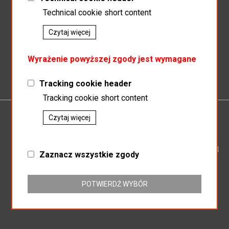
Technical cookie short content
Czytaj więcej
Zapisz do newslettera
Wyrażenie powyższej zgody jest wymagane
Tracking cookie header
Tracking cookie short content
Czytaj więcej
P.P.H.U.MAGNAT
SP.J SŁAWOMIR KOSZEWSKI BOGUSŁAW KOSZEWSKI
Zaznacz wszystkie zgody
ul. Mikołowska 164
43-187 Orzesze
NIP: 635-16-25-438
POTWIERDŹ WYBÓR
REGON: 276803104
+32 718-63-86
hurtowniamagnat@gmail.com