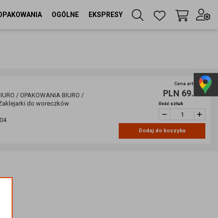
OPAKOWANIA
OGÓLNE
EKSPRESY
Twój koszyk
(
0
szt
)
Zaloguj się
lub
Cena artykułu
PLN 69.00
Zarejestruj się
URO / OPAKOWANIA BIURO /
aklejarki do woreczków
Ilość sztuk
04
Dodaj do koszyka
Język
PL
Waluta
zł