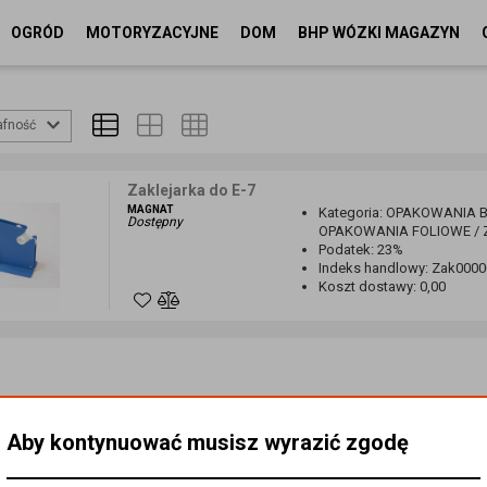
OGRÓD
MOTORYZACYJNE
DOM
BHP WÓZKI MAGAZYN
afność
Zaklejarka do E-7
MAGNAT
Kategoria
:
OPAKOWANIA BI
Dostępny
OPAKOWANIA FOLIOWE / Z
Podatek
:
23%
Indeks handlowy
:
Zak0000
Koszt dostawy
:
0,00
Aby kontynuować musisz wyrazić zgodę