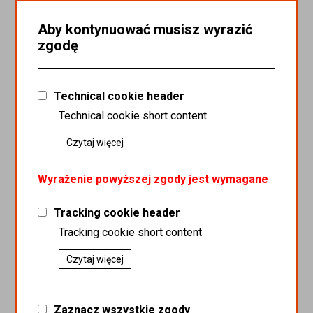
Aby kontynuować musisz wyrazić
zgodę
Hasło musi składać się z minimum 8 znaków
Hasło musi zawierać co najmniej 1 małą literę
Hasło musi zawierać co najmniej 1 dużą literę
Hasło musi zawierać co najmniej 1 cyfrę
Hasło musi zawierać co najmniej 1 znak specjalny
Technical cookie header
Hasło
Technical cookie short content
Czytaj więcej
Wyrażenie powyższej zgody jest wymagane
Powtórz hasło
Tracking cookie header
Tracking cookie short content
Czytaj więcej
Załóż konto
Zaznacz wszystkie zgody