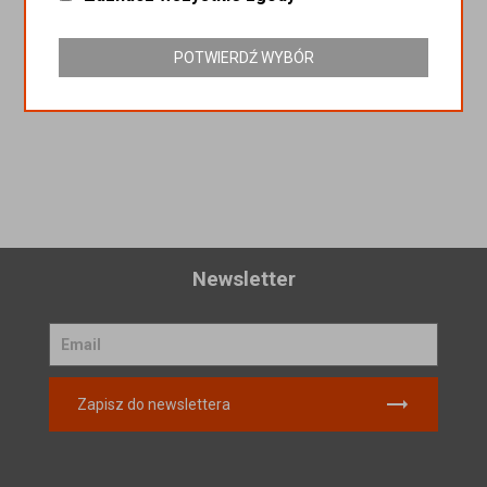
Wróć
POTWIERDŹ WYBÓR
Newsletter
Zapisz do newslettera